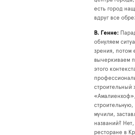
есть город нащ
вдруг все обре
В. Генне
Парад
обнуляем ситуа
зрения, потом 
вычеркиваем п
этого контекс
профессиональ
строительный ж
«Амалиенхоф»,
строительную, 
мучили, застав
названий? Нет,
ресторане в К