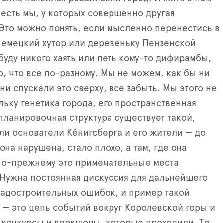
 есть мы, у которых совершенно другая
 Это можно понять, если мысленно перенестись в
немецкий хутор или деревеньку Пензенской
 буду никого хаять или петь кому-то дифирамбы,
о, что все по-разному. Мы не можем, как бы ни
 ни спускали это сверху, все забыть. Мы этого не
ьку генетика города, его пространственная
планировочная структура существует такой,
ли основатели Кёнигсберга и его жители — до
 она нарушена, стало плохо, а там, где она
 по-прежнему это примечательные места
 Нужна постоянная дискуссия для дальнейшего
градостроительных ошибок, и пример такой
 — это цепь событий вокруг Королевской горы и
, конкурсы и воркшопы, которые проходили. То