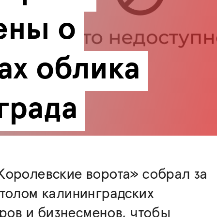
ны о 
х облика 
града
Королевские ворота» собрал за
толом калининградских
ров и бизнесменов, чтобы