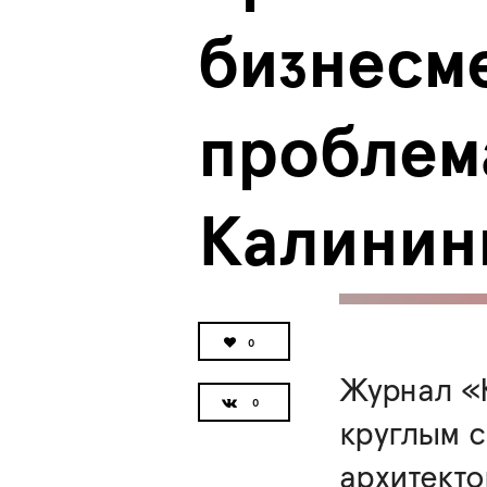
бизнесме
проблема
Калинин
0
Журнал «
круглым с
архитекто