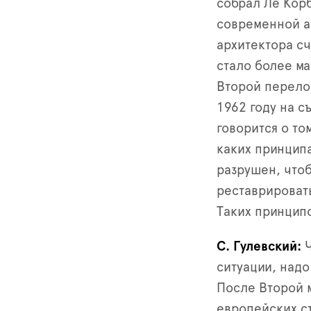
собрал Ле Кор
современной ар
архитектора с
стало более м
Второй перело
1962 году на с
говорится о то
каких принципа
разрушен, что
реставрироват
Таких принцип
С. Гулевский
Ч
ситуации, надо
После Второй 
европейских ст