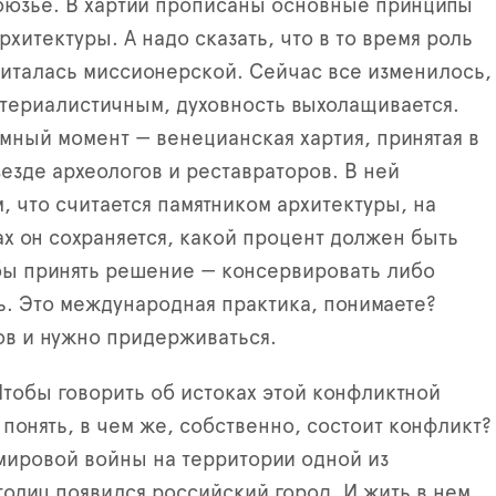
бюзье. В хартии прописаны основные принципы
хитектуры. А надо сказать, что в то время роль
читалась миссионерской. Сейчас все изменилось,
атериалистичным, духовность выхолащивается.
мный момент — венецианская хартия, принятая в
ъезде археологов и реставраторов. В ней
м, что считается памятником архитектуры, на
х он сохраняется, какой процент должен быть
бы принять решение — консервировать либо
ь. Это международная практика, понимаете?
ов и нужно придерживаться.
тобы говорить об истоках этой конфликтной
 понять, в чем же, собственно, состоит конфликт?
мировой войны на территории одной из
олиц появился российский город. И жить в нем