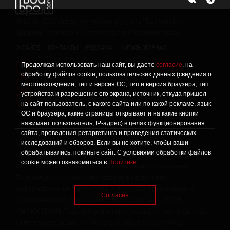
©
2015 -2026
Интернет-проект журнала "Балтийский
Бродвей" о городской поп-культуре Калининграда.
О САЙТЕ
КОНТАКТЫ
РЕКЛАМА
ЧИТАТЬ ЖУРНАЛ
Продолжая использовать наш сайт, вы даете
согласие
. на
Политика конфиденциальности
!
обработку файлов cookie, пользовательских данных (сведения о
Информация о проведении СОУТ
местонахождении, тип и версия ОС, тип и версия браузера, тип
!
устройства и разрешение его экрана, источник, откуда пришел
Данный сайт не предназначен для просмотра лицам
16+
на сайт пользователь, с какого сайта или по какой рекламе, язык
младше 16 лет.
ОС и браузера, какие страницы открывает и на какие кнопки
нажимает пользователь, IP-адрес) в целях функционирования
сайта, проведения ретаргетинга и проведения статических
исследований и обзоров. Если вы не хотите, чтобы ваши
Сетевое издание «Твой Бро», реестровая запись о
обрабатывались, покиньте сайт. С условиями обработки файлов
регистрации средства массовой информации: серия Эл №
cookie можно ознакомиться в
Политике
.
ФС77-86309 от 17 ноября 2023 года, зарегистрировано
Федеральной службой по надзору в сфере связи,
информационных технологий и массовых коммуникаций
Согласен
(Роскомнадзор). Учредитель: ООО «Стартап», ОГРН
1063906139659. Главный редактор: Ольга Сергеевна Орлова.
Контакты редакции: +7 (4012) 530-280, broadway@kp-