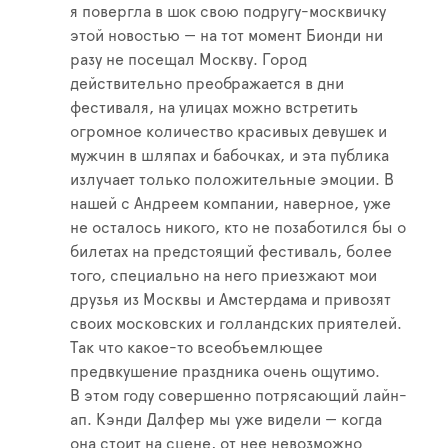
я повергла в шок свою подругу-москвичку
этой новостью — на тот момент Бионди ни
разу не посещал Москву. Город
действительно преображается в дни
фестиваля, на улицах можно встретить
огромное количество красивых девушек и
мужчин в шляпах и бабочках, и эта публика
излучает только положительные эмоции. В
нашей с Андреем компании, наверное, уже
не осталось никого, кто не позаботился бы о
билетах на предстоящий фестиваль, более
того, специально на него приезжают мои
друзья из Москвы и Амстердама и привозят
своих московских и голландских приятелей.
Так что какое-то всеобъемлющее
предвкушение праздника очень ощутимо.
В этом году совершенно потрясающий лайн-
ап. Кэнди Далфер мы уже видели — когда
она стоит на сцене, от нее невозможно