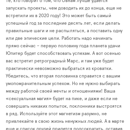
Те, кто говорит о том, что Овнам лучше удается
запускать проекты, чем доводить их до конца, еще не
встретили их в 2020 году! Это может быть самый
успешный год за последние десять лет, если делать
правильные шаги и не распыляться, а поставить одну
или две эпические цели. Работать надо начинать
прямо сейчас – первую половину года планета удачи
Юпитер будет способствовать успехам. А вот осенью
вас встретит ретроградный Марс, и там уже будет
практически невозможно выбраться из кроватки.
Убедитесь, что вторая половинка справится с вашим
умопомрачительным успехом. Но не нужно выбирать
между работой своей мечты и отношениями! Ваша
«сексуальная магия» будет на пике, и даже если не
совершать никаких попыток, поклонники выстроятся
в ряд. Используйте этот магнетизм разумно, не
привлекайте в свою жизнь ненужных людей. А в марте
еще и список друзей придется подсократить, оставив