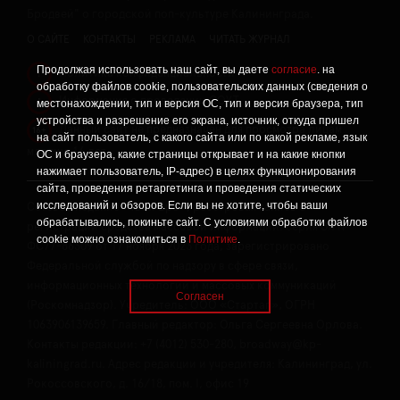
Бродвей" о городской поп-культуре Калининграда.
О САЙТЕ
КОНТАКТЫ
РЕКЛАМА
ЧИТАТЬ ЖУРНАЛ
Продолжая использовать наш сайт, вы даете
согласие
. на
Политика конфиденциальности
!
обработку файлов cookie, пользовательских данных (сведения о
Информация о проведении СОУТ
местонахождении, тип и версия ОС, тип и версия браузера, тип
!
устройства и разрешение его экрана, источник, откуда пришел
Данный сайт не предназначен для просмотра лицам
16+
на сайт пользователь, с какого сайта или по какой рекламе, язык
младше 16 лет.
ОС и браузера, какие страницы открывает и на какие кнопки
нажимает пользователь, IP-адрес) в целях функционирования
сайта, проведения ретаргетинга и проведения статических
исследований и обзоров. Если вы не хотите, чтобы ваши
Сетевое издание «Твой Бро», реестровая запись о
обрабатывались, покиньте сайт. С условиями обработки файлов
регистрации средства массовой информации: серия Эл №
cookie можно ознакомиться в
Политике
.
ФС77-86309 от 17 ноября 2023 года, зарегистрировано
Федеральной службой по надзору в сфере связи,
информационных технологий и массовых коммуникаций
Согласен
(Роскомнадзор). Учредитель: ООО «Стартап», ОГРН
1063906139659. Главный редактор: Ольга Сергеевна Орлова.
Контакты редакции: +7 (4012) 530-280, broadway@kp-
kaliningrad.ru. Адрес редакции и учредителя: Калининград, ул.
Рокоссовского, д. 16/18, пом. I, офис 19