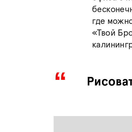
бесконечн
где можно
«Твой Бро
калининг
Рисова