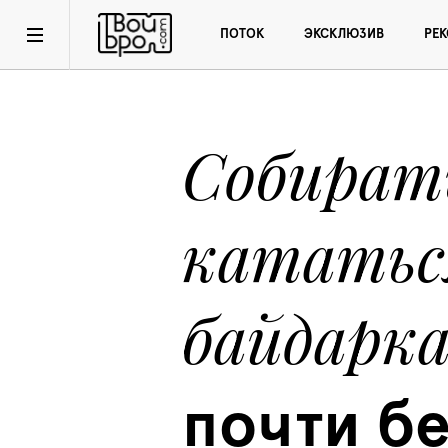
ПОТОК
ЭКСКЛЮЗИВ
РЕ
Собирать
кататься
байдарк
почти бе