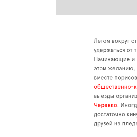
Летом вокруг с
удержаться от т
Начинающие и м
этом желанию, 
вместе порисов
общественно-к
выезды органи
Черевко
. Иног
достаточно кин
друзей на плед