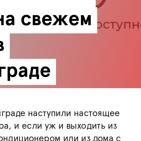
на свежем 
 
граде
нграде наступили настоящее
ра, и если уж и выходить из
ондиционером или из дома с