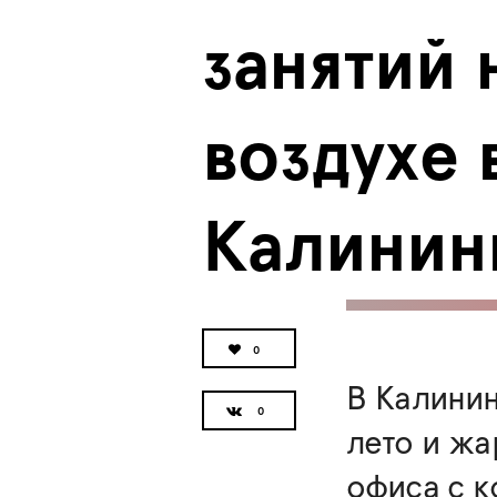
занятий 
воздухе в
Калинин
0
В Калини
лето и жа
офиса с к