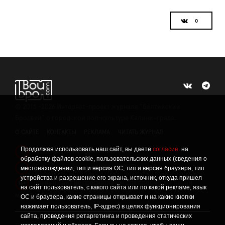
©
2015 -2026
Интернет-проект журнала "Балтийский
Бродвей" о городской поп-культуре Калининграда.
О САЙТЕ
КОНТАКТЫ
РЕКЛАМА
ЧИТАТЬ ЖУРНАЛ
Продолжая использовать наш сайт, вы даете
согласие
. на
Политика конфиденциальности
!
обработку файлов cookie, пользовательских данных (сведения о
Информация о проведении СОУТ
местонахождении, тип и версия ОС, тип и версия браузера, тип
!
устройства и разрешение его экрана, источник, откуда пришел
Данный сайт не предназначен для просмотра лицам
16+
на сайт пользователь, с какого сайта или по какой рекламе, язык
младше 16 лет.
ОС и браузера, какие страницы открывает и на какие кнопки
нажимает пользователь, IP-адрес) в целях функционирования
сайта, проведения ретаргетинга и проведения статических