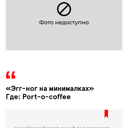
«Эгг-ног на минималках»
Где: Port-o-coffee
Своеобразный твист на раф под названием