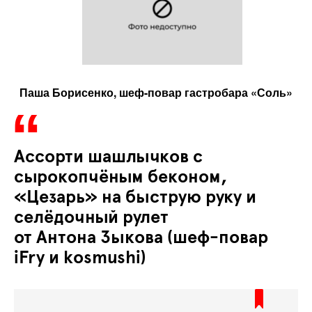
Паша Борисенко, шеф-повар гастробара «Соль»
Ассорти шашлычков с
сырокопчёным беконом,
«Цезарь» на быструю руку и
селёдочный рулет
от Антона Зыкова (шеф-повар
iFry и kosmushi)