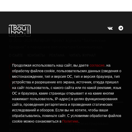
©
2015 -2026
Интернет-проект журнала "Балтийский
Бродвей" о городской поп-культуре Калининграда.
О САЙТЕ
КОНТАКТЫ
РЕКЛАМА
ЧИТАТЬ ЖУРНАЛ
Продолжая использовать наш сайт, вы даете
согласие
. на
Политика конфиденциальности
!
обработку файлов cookie, пользовательских данных (сведения о
Информация о проведении СОУТ
местонахождении, тип и версия ОС, тип и версия браузера, тип
!
устройства и разрешение его экрана, источник, откуда пришел
Данный сайт не предназначен для просмотра лицам
16+
на сайт пользователь, с какого сайта или по какой рекламе, язык
младше 16 лет.
ОС и браузера, какие страницы открывает и на какие кнопки
нажимает пользователь, IP-адрес) в целях функционирования
сайта, проведения ретаргетинга и проведения статических
исследований и обзоров. Если вы не хотите, чтобы ваши
Сетевое издание «Твой Бро», реестровая запись о
обрабатывались, покиньте сайт. С условиями обработки файлов
регистрации средства массовой информации: серия Эл №
cookie можно ознакомиться в
Политике
.
ФС77-86309 от 17 ноября 2023 года, зарегистрировано
Федеральной службой по надзору в сфере связи,