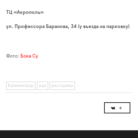
ТЦ «Акрополь»
у
л. Профессора Баранова, 34 (у въезда на парковку)
Ф
ото:
Бока Су
Калининград
еда
рестораны