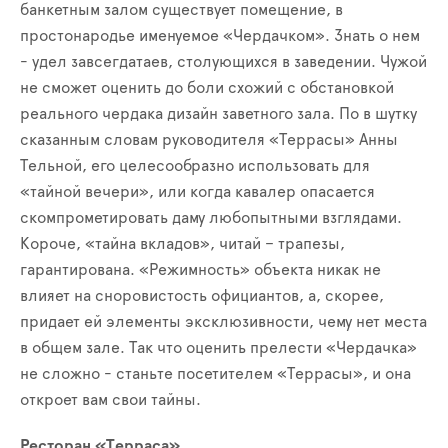
банкетным залом существует помещение, в
простонародье именуемое «Чердачком». Знать о нем
- удел завсегдатаев, столующихся в заведении. Чужой
не сможет оценить до боли схожий с обстановкой
реального чердака дизайн заветного зала. По в шутку
сказанным словам руководителя «Террасы» Анны
Тельной, его целесообразно использовать для
«тайной вечери», или когда кавалер опасается
скомпрометировать даму любопытными взглядами.
Короче, «тайна вкладов», читай – трапезы,
гарантирована. «Режимность»
объекта
никак не
влияет на сноровистость официантов, а, скорее,
придает ей элементы эксклюзивности, чему нет места
в общем зале. Так что оценить прелести «Чердачка»
не сложно - станьте посетителем «Террасы», и она
откроет вам свои тайны.
Ресторан «Терраса»