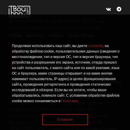
©
2015 -2026
Интернет-проект журнала "Балтийский
Бродвей" о городской поп-культуре Калининграда.
О САЙТЕ
КОНТАКТЫ
РЕКЛАМА
ЧИТАТЬ ЖУРНАЛ
Продолжая использовать наш сайт, вы даете
согласие
. на
Политика конфиденциальности
!
обработку файлов cookie, пользовательских данных (сведения о
Информация о проведении СОУТ
местонахождении, тип и версия ОС, тип и версия браузера, тип
!
устройства и разрешение его экрана, источник, откуда пришел
Данный сайт не предназначен для просмотра лицам
16+
на сайт пользователь, с какого сайта или по какой рекламе, язык
младше 16 лет.
ОС и браузера, какие страницы открывает и на какие кнопки
нажимает пользователь, IP-адрес) в целях функционирования
сайта, проведения ретаргетинга и проведения статических
исследований и обзоров. Если вы не хотите, чтобы ваши
Сетевое издание «Твой Бро», реестровая запись о
обрабатывались, покиньте сайт. С условиями обработки файлов
регистрации средства массовой информации: серия Эл №
cookie можно ознакомиться в
Политике
.
ФС77-86309 от 17 ноября 2023 года, зарегистрировано
Федеральной службой по надзору в сфере связи,
информационных технологий и массовых коммуникаций
Согласен
(Роскомнадзор). Учредитель: ООО «Стартап», ОГРН
1063906139659. Главный редактор: Ольга Сергеевна Орлова.