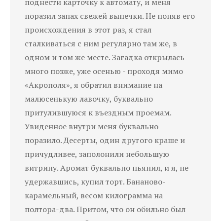
поднести карточку к автомату,
и
меня
поразил запах свежей выпечки. Не поняв его
происхождения в этот раз, я стал
сталкиваться с ним регулярно там же, в
одном и том же месте. Загадка открылась
много позже, уже осенью - проход
я
мимо
«Акрополя», я обратил внимание на
малюсенькую лавочку, буквально
притулившуюся к
въездным
проемам.
Увиденное внутри меня буквально
поразило. Десерты, один другого краше и
причудливее, заполонили небольшую
витрину. Аромат буквально пьянил, и я, не
удержавшись, купил торт. Бананово-
карамельный, весом килограмма на
полтора-два. Притом, что он обильно был