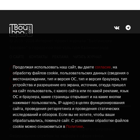
©
2015 -2026
Интернет-проект журнала "Балтийский
Бродвей" о городской поп-культуре Калининграда.
О САЙТЕ
КОНТАКТЫ
РЕКЛАМА
ЧИТАТЬ ЖУРНАЛ
Продолжая использовать наш сайт, вы даете
согласие
. на
Политика конфиденциальности
!
обработку файлов cookie, пользовательских данных (сведения о
Информация о проведении СОУТ
местонахождении, тип и версия ОС, тип и версия браузера, тип
!
устройства и разрешение его экрана, источник, откуда пришел
Данный сайт не предназначен для просмотра лицам
16+
на сайт пользователь, с какого сайта или по какой рекламе, язык
младше 16 лет.
ОС и браузера, какие страницы открывает и на какие кнопки
нажимает пользователь, IP-адрес) в целях функционирования
сайта, проведения ретаргетинга и проведения статических
исследований и обзоров. Если вы не хотите, чтобы ваши
Сетевое издание «Твой Бро», реестровая запись о
обрабатывались, покиньте сайт. С условиями обработки файлов
регистрации средства массовой информации: серия Эл №
cookie можно ознакомиться в
Политике
.
ФС77-86309 от 17 ноября 2023 года, зарегистрировано
Федеральной службой по надзору в сфере связи,