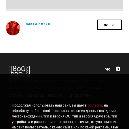
Алиса Кокая
©
2015 -2026
Интернет-проект журнала "Балтийский
Бродвей" о городской поп-культуре Калининграда.
О САЙТЕ
КОНТАКТЫ
РЕКЛАМА
ЧИТАТЬ ЖУРНАЛ
Продолжая использовать наш сайт, вы даете
согласие
. на
Политика конфиденциальности
!
обработку файлов cookie, пользовательских данных (сведения о
Информация о проведении СОУТ
местонахождении, тип и версия ОС, тип и версия браузера, тип
!
устройства и разрешение его экрана, источник, откуда пришел
Данный сайт не предназначен для просмотра лицам
16+
на сайт пользователь, с какого сайта или по какой рекламе, язык