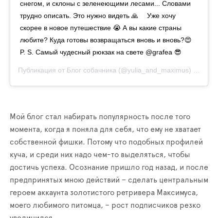
снегом, и склоны с зеленеющими лесами... Словами
трудно описать. Это нужно видеть 🙏 ⠀ Уже хочу
скорее в новое путешествие 😭 А вы какие страны
любите? Куда готовы возвращаться вновь и вновь?😍
P. S. Самый чудесный рюкзак на свете @grafea 😎
Публикация от
Блог собачника
(@yulia_and_maximus)
19 Июл
Мой блог стал набирать популярность после того
момента, когда я поняла для себя, что ему не хватает
собственной фишки. Потому что подобных профилей
куча, и среди них надо чем-то выделяться, чтобы
достичь успеха. Осознание пришло год назад, и после
предпринятых мною действий – сделать центральным
героем аккаунта золотистого ретривера Максимуса,
моего любимого питомца, – рост подписчиков резко