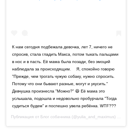
К нам сегодня подбежала девочка, лет 7, ничего не
спросив, стала гладить Макса, потом тыкать пальцами
в нос и в пасть. Её мама была позади, без эмоций
наблюдала за происходящим. ⠀ Я, спокойно говорю
"Прежде, чем трогать чужую собаку, нужно спросить.
Потому что они бывают разные, могут и укусить."
Девчушка произнесла "Можно?" 😆 Её мама это
услышала, подошла и недовольно пробурчала "Тогда
судиться будем" и поспешно увела ребёнка. WTF???
Публикация от
Блог собачника
(@yulia_and_maximus)
15 Авг 