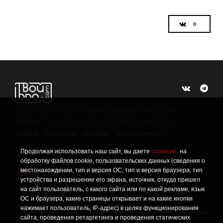
©
2015 -2026
Интернет-проект журнала "Балтийский
Бродвей" о городской поп-культуре Калининграда.
О САЙТЕ
КОНТАКТЫ
РЕКЛАМА
ЧИТАТЬ ЖУРНАЛ
Продолжая использовать наш сайт, вы даете
согласие
. на
Политика конфиденциальности
!
обработку файлов cookie, пользовательских данных (сведения о
Информация о проведении СОУТ
местонахождении, тип и версия ОС, тип и версия браузера, тип
!
устройства и разрешение его экрана, источник, откуда пришел
Данный сайт не предназначен для просмотра лицам
16+
на сайт пользователь, с какого сайта или по какой рекламе, язык
младше 16 лет.
ОС и браузера, какие страницы открывает и на какие кнопки
нажимает пользователь, IP-адрес) в целях функционирования
сайта, проведения ретаргетинга и проведения статических