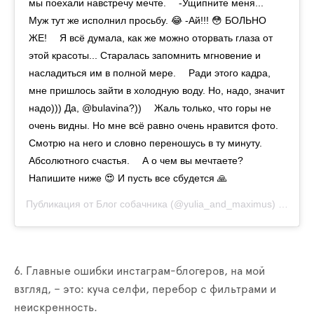
мы поехали навстречу мечте. ⠀ -Ущипните меня...
Муж тут же исполнил просьбу. 😂 -Ай!!! 😳 БОЛЬНО
ЖЕ! ⠀ Я всё думала, как же можно оторвать глаза от
этой красоты... Старалась запомнить мгновение и
насладиться им в полной мере. ⠀ Ради этого кадра,
мне пришлось зайти в холодную воду. Но, надо, значит
надо))) Да, @bulavina?)) ⠀ Жаль только, что горы не
очень видны. Но мне всё равно очень нравится фото.
Смотрю на него и словно переношусь в ту минуту.
Абсолютного счастья. ⠀ А о чем вы мечтаете?
Напишите ниже 😍 И пусть все сбудется 🙏
Публикация от
Блог собачника
(@yulia_and_maximus)
17 Июл
6. Главные ошибки инстаграм-блогеров, на мой
взгляд, – это: куча селфи, перебор с фильтрами и
неискренность.