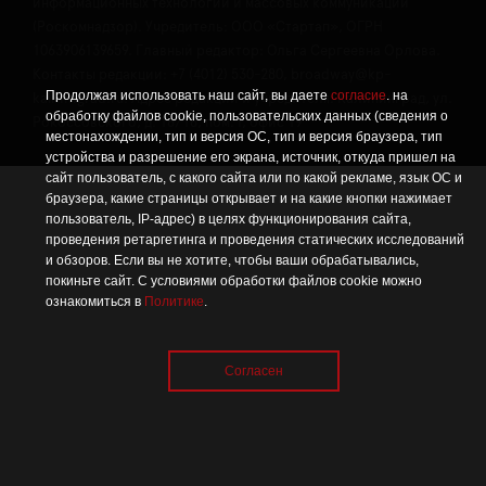
информационных технологий и массовых коммуникаций
(Роскомнадзор). Учредитель: ООО «Стартап», ОГРН
1063906139659. Главный редактор: Ольга Сергеевна Орлова.
Контакты редакции: +7 (4012) 530-280, broadway@kp-
Продолжая использовать наш сайт, вы даете
согласие
. на
kaliningrad.ru. Адрес редакции и учредителя: Калининград, ул.
обработку файлов cookie, пользовательских данных (сведения о
Рокоссовского, д. 16/18, пом. I, офис 19
местонахождении, тип и версия ОС, тип и версия браузера, тип
устройства и разрешение его экрана, источник, откуда пришел на
сайт пользователь, с какого сайта или по какой рекламе, язык ОС и
браузера, какие страницы открывает и на какие кнопки нажимает
пользователь, IP-адрес) в целях функционирования сайта,
проведения ретаргетинга и проведения статических исследований
и обзоров. Если вы не хотите, чтобы ваши обрабатывались,
покиньте сайт. С условиями обработки файлов cookie можно
ознакомиться в
Политике
.
Согласен