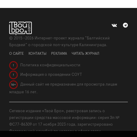
©
2015 -2026
Интернет-проект журнала "Балтийский
Бродвей" о городской поп-культуре Калининграда.
О САЙТЕ
КОНТАКТЫ
РЕКЛАМА
ЧИТАТЬ ЖУРНАЛ
Политика конфиденциальности
!
Информация о проведении СОУТ
!
Данный сайт не предназначен для просмотра лицам
16+
младше 16 лет.
Сетевое издание «Твой Бро», реестровая запись о
регистрации средства массовой информации: серия Эл №
ФС77-86309 от 17 ноября 2023 года, зарегистрировано
Федеральной службой по надзору в сфере связи,