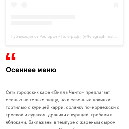
Публикация от Ресторан «Телеграф» (@telegraph.rest)
26 Сен
Осеннее меню
Сеть городских кафе «Вилла Ченто» предлагает
осенью не только пиццу, но и сезонные новинки:
тортилью с курицей карри, солянку по-норвежски с
треской и судаком, драники с курицей, грибами и
яблоками, баклажаны в темпуре с жареным сыром