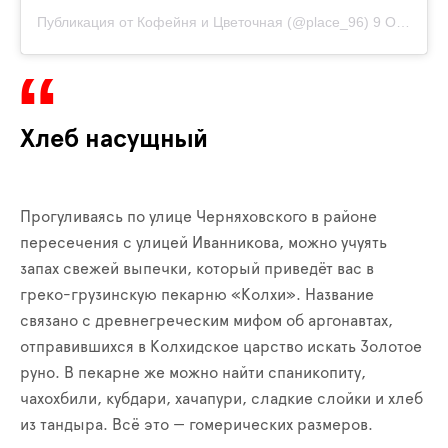
Публикация от Кофейня и Цветочная (@place_96)
9 Окт 2020 в 12:47 PDT
Хлеб насущный
Прогуливаясь по улице Черняховского в районе
пересечения с улицей Иванникова, можно учуять
запах свежей выпечки, который приведёт вас в
греко-грузинскую пекарню «Колхи». Название
связано с древнегреческим мифом об аргонавтах,
отправившихся в Колхидское царство искать Золотое
руно. В пекарне же можно найти спаникопиту,
чахохбили, кубдари, хачапури, сладкие слойки и хлеб
из тандыра. Всё это — гомерических размеров.