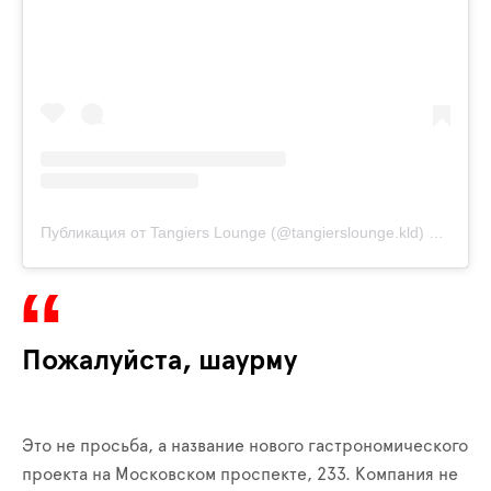
Публикация от Tangiers Lounge (@tangierslounge.kld)
13 Окт 2
Пожалуйста, шаурму
Это не просьба, а название нового гастрономического
проекта на Московском проспекте, 233. Компания не