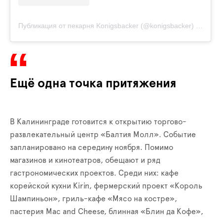
Публикация от пекарня Konigsbacker (@konigsbacker)
16 Окт 
Ещё одна точка притяжения
В Калининграде готовится к открытию торгово-
развлекательный центр «Балтия Молл». Событие
запланировано на середину ноября. Помимо
магазинов и кинотеатров, обещают и ряд
гастрономических проектов. Среди них: кафе
корейской кухни Kirin, фермерский проект «Король
Шампиньон», гриль-кафе «Мясо на костре»,
пастерия Mac and Cheese, блинная «Блин да Кофе»,