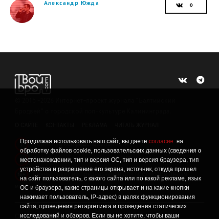
Александр Южда
©
2015 -2026
Интернет-проект журнала "Балтийский
Бродвей" о городской поп-культуре Калининграда.
О САЙТЕ
КОНТАКТЫ
РЕКЛАМА
ЧИТАТЬ ЖУРНАЛ
Продолжая использовать наш сайт, вы даете
согласие
. на
Политика конфиденциальности
!
обработку файлов cookie, пользовательских данных (сведения о
Информация о проведении СОУТ
местонахождении, тип и версия ОС, тип и версия браузера, тип
!
устройства и разрешение его экрана, источник, откуда пришел
Данный сайт не предназначен для просмотра лицам
16+
на сайт пользователь, с какого сайта или по какой рекламе, язык
младше 16 лет.
ОС и браузера, какие страницы открывает и на какие кнопки
нажимает пользователь, IP-адрес) в целях функционирования
сайта, проведения ретаргетинга и проведения статических
исследований и обзоров. Если вы не хотите, чтобы ваши
Сетевое издание «Твой Бро», реестровая запись о