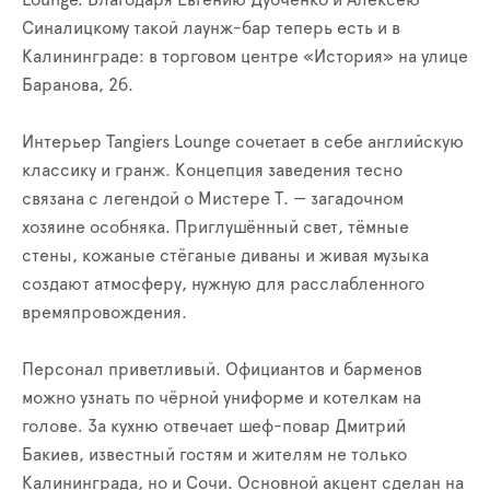
Lounge. Благодаря Евгению Дубченко и Алексею
Синалицкому такой лаунж-бар теперь есть и в
Калининграде: в торговом центре «История» на улице
Баранова, 2б.
Интерьер Tangiers Lounge сочетает в себе английскую
классику и гранж. Концепция заведения тесно
связана с легендой о Мистере Т. — загадочном
хозяине особняка. Приглушённый свет, тёмные
стены, кожаные стёганые диваны и живая музыка
создают атмосферу, нужную для расслабленного
времяпровождения.
Персонал приветливый. Официантов и барменов
можно узнать по чёрной униформе и котелкам на
голове. За кухню отвечает шеф-повар Дмитрий
Бакиев, известный гостям и жителям не только
Калининграда, но и Сочи. Основной акцент сделан на