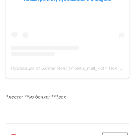
Публикация от Балтия Молл (@baltia_mall_kld)
4 Ноя 2020 в 1:30 PST
*место; **из бочки; ***вок