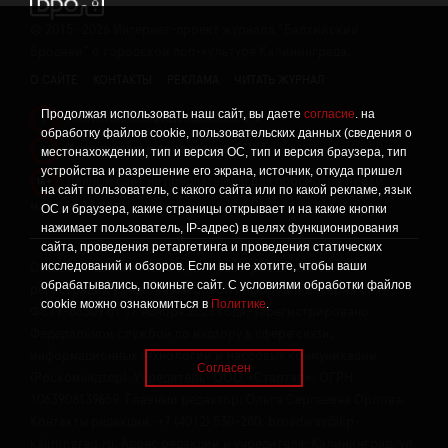
©
2015 -2026
Интернет-проект журнала "Балтийский
Бродвей" о городской поп-культуре Калининграда.
О САЙТЕ
КОНТАКТЫ
РЕКЛАМА
ЧИТАТЬ ЖУРНАЛ
Продолжая использовать наш сайт, вы даете
согласие
. на
Политика конфиденциальности
!
обработку файлов cookie, пользовательских данных (сведения о
Информация о проведении СОУТ
местонахождении, тип и версия ОС, тип и версия браузера, тип
!
устройства и разрешение его экрана, источник, откуда пришел
Данный сайт не предназначен для просмотра лицам
16+
на сайт пользователь, с какого сайта или по какой рекламе, язык
младше 16 лет.
ОС и браузера, какие страницы открывает и на какие кнопки
нажимает пользователь, IP-адрес) в целях функционирования
сайта, проведения ретаргетинга и проведения статических
исследований и обзоров. Если вы не хотите, чтобы ваши
Сетевое издание «Твой Бро», реестровая запись о
обрабатывались, покиньте сайт. С условиями обработки файлов
регистрации средства массовой информации: серия Эл №
cookie можно ознакомиться в
Политике
.
ФС77-86309 от 17 ноября 2023 года, зарегистрировано
Федеральной службой по надзору в сфере связи,
информационных технологий и массовых коммуникаций
Согласен
(Роскомнадзор). Учредитель: ООО «Стартап», ОГРН
1063906139659. Главный редактор: Ольга Сергеевна Орлова.
Контакты редакции: +7 (4012) 530-280, broadway@kp-
kaliningrad.ru. Адрес редакции и учредителя: Калининград, ул.