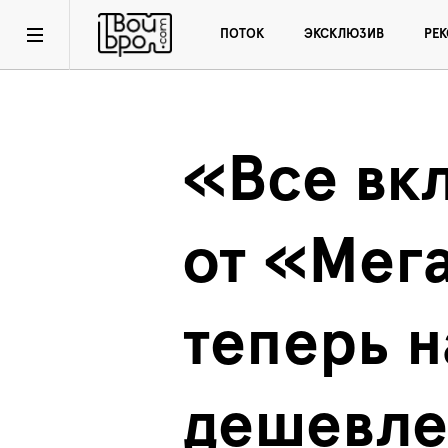
ПОТОК
ЭКСКЛЮЗИВ
РЕ
«Все вк
от «Мег
теперь н
дешевле