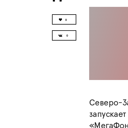
0
Северо-З
запускает
«МегаФон 