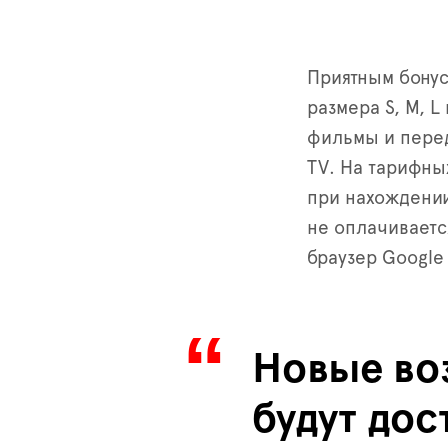
Приятным бону
размера S, M, L
фильмы и перед
TV. На тарифны
при нахождении
не оплачиваетс
браузер Google
Новые во
будут дос