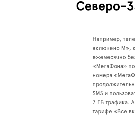
Северо-З
Например, теп
включено М», к
ежемесячно без
«МегаФона» по 
номера «МегаФ
продолжительно
SMS и пользова
7 ГБ трафика. 
тарифе «Все вк