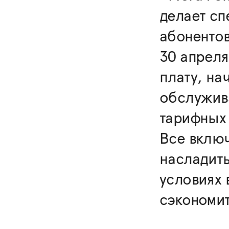
делает с
абонентов
30 апреля
плату, на
обслужива
тарифных
Все включ
насладит
условиях 
сэкономит