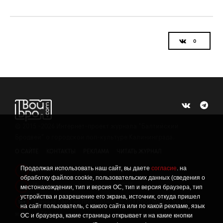
©
2015 -2026
Интернет-проект журнала "Балтийский
Бродвей" о городской поп-культуре Калининграда.
О САЙТЕ
КОНТАКТЫ
РЕКЛАМА
ЧИТАТЬ ЖУРНАЛ
Продолжая использовать наш сайт, вы даете
согласие
. на
Политика конфиденциальности
!
обработку файлов cookie, пользовательских данных (сведения о
Информация о проведении СОУТ
местонахождении, тип и версия ОС, тип и версия браузера, тип
!
устройства и разрешение его экрана, источник, откуда пришел
Данный сайт не предназначен для просмотра лицам
16+
на сайт пользователь, с какого сайта или по какой рекламе, язык
младше 16 лет.
ОС и браузера, какие страницы открывает и на какие кнопки