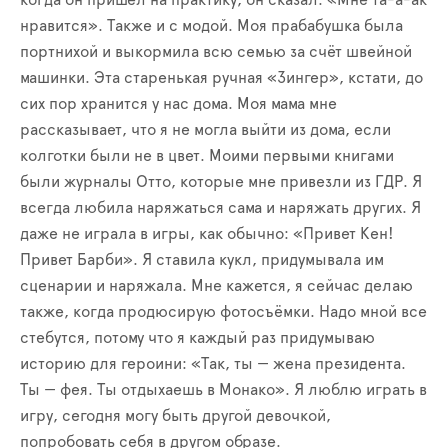
когда он пришёл на практику, он сказал: «Мне та-а-ак
нравится». Также и с модой. Моя прабабушка была
портнихой и выкормила всю семью за счёт швейной
машинки. Эта старенькая ручная «Зингер», кстати, до
сих пор хранится у нас дома. Моя мама мне
рассказывает, что я не могла выйти из дома, если
колготки были не в цвет. Моими первыми книгами
были журналы Отто, которые мне привезли из ГДР. Я
всегда любила наряжаться сама и наряжать других. Я
даже не играла в игры, как обычно: «Привет Кен!
Привет Барби». Я ставила кукл, придумывала им
сценарии и наряжала. Мне кажется, я сейчас делаю
также, когда продюсирую фотосъёмки. Надо мной все
стебутся, потому что я каждый раз придумываю
историю для героини: «Так, ты — жена президента.
Ты — фея. Ты отдыхаешь в Монако». Я люблю играть в
игру, сегодня могу быть другой девочкой,
попробовать себя в другом образе.