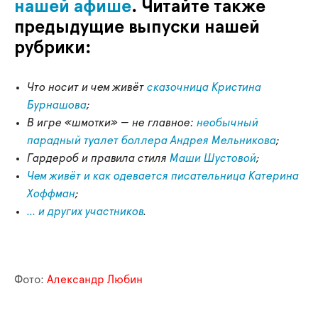
нашей афише
. Читайте также
предыдущие выпуски нашей
рубрики:
Что носит и чем живёт
сказочница Кристина
Бурнашова
;
В игре «шмотки» — не главное:
н
еобычный
парадный туалет боллера Андрея Мельникова
;
Гардероб и правила стиля
Маши Шустовой
;
Чем живёт и как одевается писательница Катерина
Хоффман
;
... и других участников
.
Фото:
Александр Любин