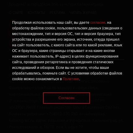
Бродвей" о городской поп-культуре Калининграда.
О САЙТЕ
КОНТАКТЫ
РЕКЛАМА
ЧИТАТЬ ЖУРНАЛ
Продолжая использовать наш сайт, вы даете
согласие
. на
Политика конфиденциальности
!
обработку файлов cookie, пользовательских данных (сведения о
Информация о проведении СОУТ
местонахождении, тип и версия ОС, тип и версия браузера, тип
!
устройства и разрешение его экрана, источник, откуда пришел
Данный сайт не предназначен для просмотра лицам
16+
на сайт пользователь, с какого сайта или по какой рекламе, язык
младше 16 лет.
ОС и браузера, какие страницы открывает и на какие кнопки
нажимает пользователь, IP-адрес) в целях функционирования
сайта, проведения ретаргетинга и проведения статических
исследований и обзоров. Если вы не хотите, чтобы ваши
Сетевое издание «Твой Бро», реестровая запись о
обрабатывались, покиньте сайт. С условиями обработки файлов
регистрации средства массовой информации: серия Эл №
cookie можно ознакомиться в
Политике
.
ФС77-86309 от 17 ноября 2023 года, зарегистрировано
Федеральной службой по надзору в сфере связи,
информационных технологий и массовых коммуникаций
Согласен
(Роскомнадзор). Учредитель: ООО «Стартап», ОГРН
1063906139659. Главный редактор: Ольга Сергеевна Орлова.
Контакты редакции: +7 (4012) 530-280, broadway@kp-
kaliningrad.ru. Адрес редакции и учредителя: Калининград, ул.
Рокоссовского, д. 16/18, пом. I, офис 19