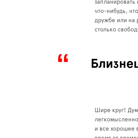
запланировать 
что-нибудь, чт
дружбе или на р
столько свобод
Близне
Шире круг! Дум
легкомысленног
и все хорошее в