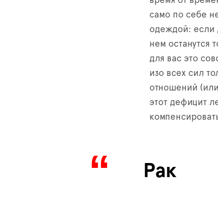
время от време
само по себе не
одеждой: если 
нем останутся 
для вас это сов
изо всех сил т
отношений (или
этот дефицит л
компенсироват
Рак