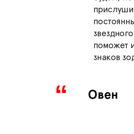
прислушив
постоянн
звездного
поможет и
знаков зо
Овен