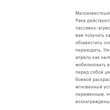
Малоизвестный 
Раки действуют
пассивно-агрес
вам получить к
обзавестись со
переходить. Ни
апрель как нел
мобилизовать в
перед собой це
боевой раскрас
мгновенный усп
переменным, н
вознаграждены