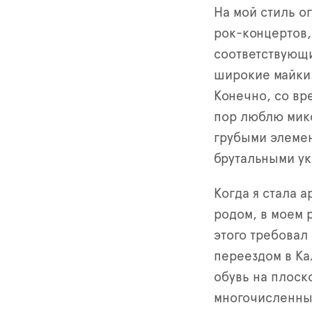
На мой стиль о
рок-концертов,
соответствующи
широкие майки.
Конечно, со вр
пор люблю микс
грубыми элемен
брутальными ук
Когда я стала а
родом, в моем 
этого требовал
переездом в Ка
обувь на плоск
многочисленны