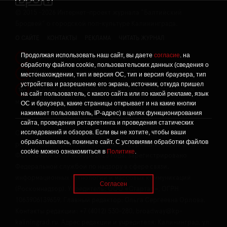
©
2015 -2026
Интернет-проект журнала "Балтийский
Бродвей" о городской поп-культуре Калининграда.
О САЙТЕ
КОНТАКТЫ
РЕКЛАМА
ЧИТАТЬ ЖУРНАЛ
Продолжая использовать наш сайт, вы даете
согласие
. на
Политика конфиденциальности
!
обработку файлов cookie, пользовательских данных (сведения о
Информация о проведении СОУТ
местонахождении, тип и версия ОС, тип и версия браузера, тип
!
устройства и разрешение его экрана, источник, откуда пришел
Данный сайт не предназначен для просмотра лицам
16+
на сайт пользователь, с какого сайта или по какой рекламе, язык
младше 16 лет.
ОС и браузера, какие страницы открывает и на какие кнопки
нажимает пользователь, IP-адрес) в целях функционирования
сайта, проведения ретаргетинга и проведения статических
исследований и обзоров. Если вы не хотите, чтобы ваши
Сетевое издание «Твой Бро», реестровая запись о
обрабатывались, покиньте сайт. С условиями обработки файлов
регистрации средства массовой информации: серия Эл №
cookie можно ознакомиться в
Политике
.
ФС77-86309 от 17 ноября 2023 года, зарегистрировано
Федеральной службой по надзору в сфере связи,
информационных технологий и массовых коммуникаций
Согласен
(Роскомнадзор). Учредитель: ООО «Стартап», ОГРН
1063906139659. Главный редактор: Ольга Сергеевна Орлова.
Контакты редакции: +7 (4012) 530-280, broadway@kp-
kaliningrad.ru. Адрес редакции и учредителя: Калининград, ул.