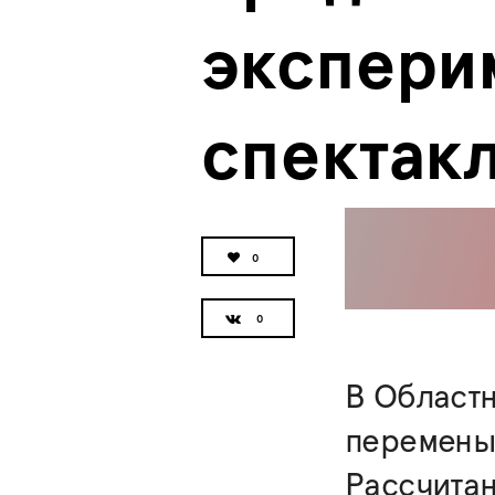
экспери
спектак
0
В Област
перемены:
Рассчитан