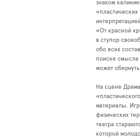
знаком калинин
«пластических 
интерпретацией
«От красной кр
в ступор своео
обо всех соста
поиске смысла 
может обернуть
На сцене Драма
«пластического
материалы. Игр
физических тер
театра стараютс
которой молодо