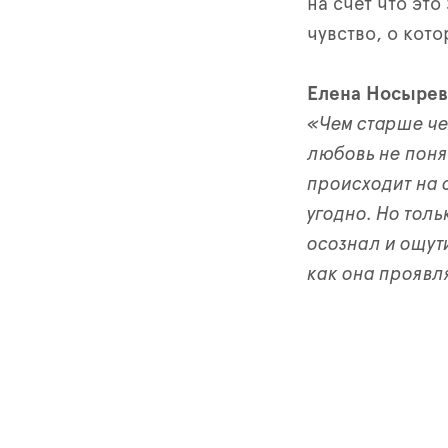
на счёт что это
чувство, о кото
Елена Носырева
«Чем старше че
любовь не понят
происходит на с
угодно. Но толь
осознал и ощут
как она проявл