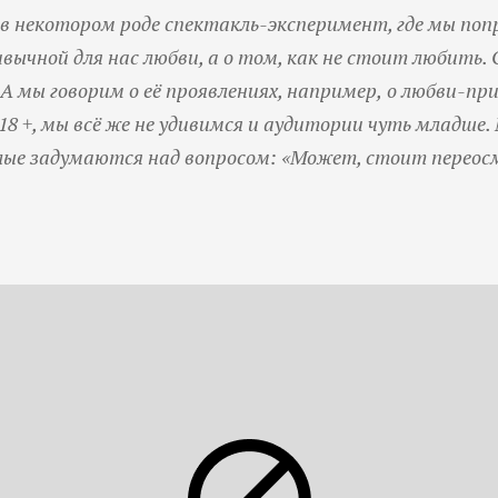
в
некотором
роде
спектакль
-
эксперимент
,
где
мы
поп
ивычной
для
нас
любви
,
а
о
том
,
как
не
стоит
любить
.
А
мы
говорим
о
её
проявлениях
,
например,
о
любви
-
при
18 +,
мы
всё
же
не удивимся
и
аудитории
чуть
младше
.
лые
задумаются
над
вопросом
: «
Может
,
стоит
переос