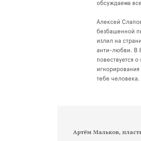
обсуждаема вс
Алексей Слапов
безбашенной п
излил на стран
анти-любви. В 
повествуется о
игнорирования 
тебе человека.
Артём Мальков, пласт