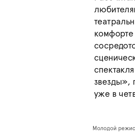
любителя
театраль
комфорте 
сосредото
сценическ
спектакля
звезды», 
уже в чет
Молодой режис