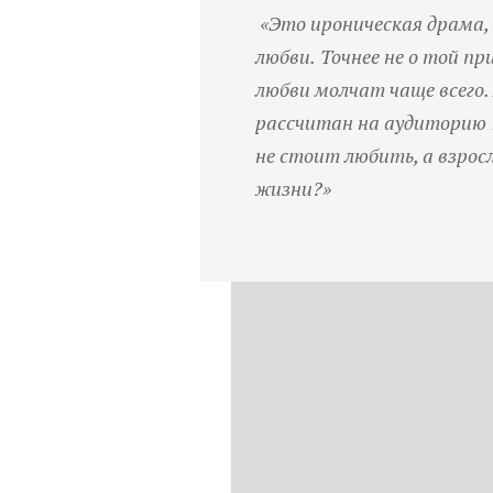
«
Это
ироническая
драма
,
любви
.
Точнее
не
о
той
пр
любви
молчат
чаще
всего
.
рассчитан
на
аудиторию
не
стоит
любить
,
а
взрос
жизни
?»