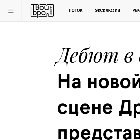
ПОТОК
ЭКСКЛЮЗИВ
РЕ
Дебют в
На новой
сцене Др
представ