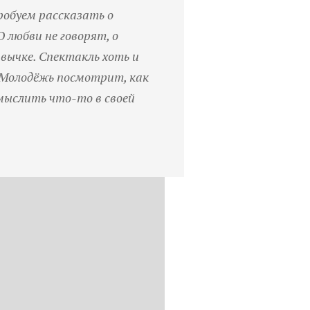
робуем
рассказать
о
О
любви
не
говорят
,
о
вычке
.
Спектакль
хоть
и
Молодёжь
посмотрит
,
как
мыслить
что
-
то
в
своей