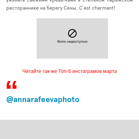
ужинать свежими креветками в стильном парижском
ресторанчике на берегу Сены.
C
`est charmant!
Читайте так же Топ-5 инстаграмов марта
@annarafeevaphoto