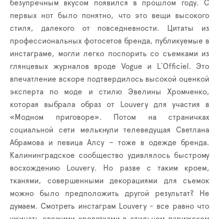
безупречным вкусом появился в прошлом году. С
первых нот было понятно, что это вещи высокого
стиля, далекого от повседневности. Цитаты из
профессиональных фотосетов бренда, публикуемые в
инстаграме, могли легко поспорить со съемками из
глянцевых журналов вроде
Vogue
и
L
`
Officiel
. Это
впечатление вскоре подтвердилось высокой оценкой
эксперта по моде и стилю Эвелины Хромченко,
которая выбрала образ от
Louvery
для участия в
«Модном приговоре». Потом на страничках
социальной сети мелькнули телеведущая Светлана
Абрамова и певица Алсу – тоже в одежде бренда.
Калининградское сообщество удивлялось быстрому
восхождению
Louvery
. Но разве с таким кроем,
тканями, совершенными декорациями для съемок
можно было предположить другой результат? Не
думаем. Смотреть инстаграм
Louvery
- все равно что