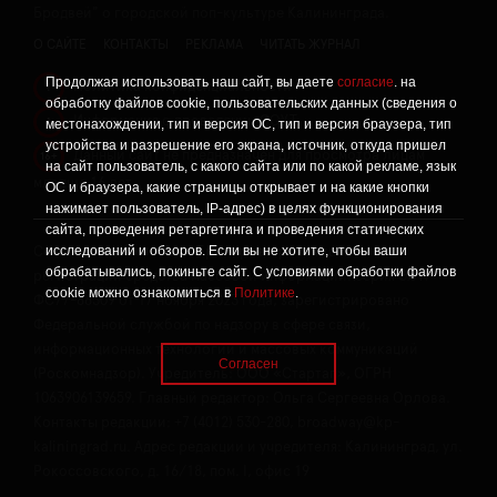
Бродвей" о городской поп-культуре Калининграда.
О САЙТЕ
КОНТАКТЫ
РЕКЛАМА
ЧИТАТЬ ЖУРНАЛ
Продолжая использовать наш сайт, вы даете
согласие
. на
Политика конфиденциальности
!
обработку файлов cookie, пользовательских данных (сведения о
Информация о проведении СОУТ
местонахождении, тип и версия ОС, тип и версия браузера, тип
!
устройства и разрешение его экрана, источник, откуда пришел
Данный сайт не предназначен для просмотра лицам
16+
на сайт пользователь, с какого сайта или по какой рекламе, язык
младше 16 лет.
ОС и браузера, какие страницы открывает и на какие кнопки
нажимает пользователь, IP-адрес) в целях функционирования
сайта, проведения ретаргетинга и проведения статических
исследований и обзоров. Если вы не хотите, чтобы ваши
Сетевое издание «Твой Бро», реестровая запись о
обрабатывались, покиньте сайт. С условиями обработки файлов
регистрации средства массовой информации: серия Эл №
cookie можно ознакомиться в
Политике
.
ФС77-86309 от 17 ноября 2023 года, зарегистрировано
Федеральной службой по надзору в сфере связи,
информационных технологий и массовых коммуникаций
Согласен
(Роскомнадзор). Учредитель: ООО «Стартап», ОГРН
1063906139659. Главный редактор: Ольга Сергеевна Орлова.
Контакты редакции: +7 (4012) 530-280, broadway@kp-
kaliningrad.ru. Адрес редакции и учредителя: Калининград, ул.
Рокоссовского, д. 16/18, пом. I, офис 19