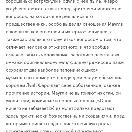
хорошенько встряхнули и сдули с нее пыль. Фавро
углубляет сюжет, ставя перед зрителями множество
вопросов, на которые не решались его
предшественники, особо выделяя отношения Маугли
с воспитавшей его стаей и матерью-волчицей, а
также заставляя его помучиться вопросом о том, что
отличает человека от животного, и что вообще
означает «быть человеком». Заботливо расставляя
оммажи оригинальному мультфильму (режиссер даже
сохраняет два наиболее запоминающихся
музыкальных номера – с медведем Балу и обезьяним
королем Луи), Фаро дает свое собственное, свежее
прочтение истории. Маугли не выгоняют из стаи, он
уходит сам; комичные и нелепые слоны («Слон
ничего не забывает!») из мультфильма предстают
здесь практически божественными созданиями, пред
которыми принято падать ниц; ключевую роль в
сюжете играет огонь, который тут называют