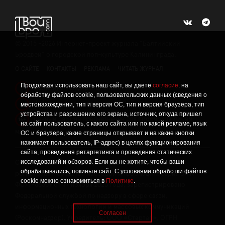
©
2015 -2026
Интернет-проект журнала "Балтийский
Бродвей" о городской поп-культуре Калининграда.
О САЙТЕ
КОНТАКТЫ
РЕКЛАМА
ЧИТАТЬ ЖУРНАЛ
Продолжая использовать наш сайт, вы даете
согласие
. на
Политика конфиденциальности
!
обработку файлов cookie, пользовательских данных (сведения о
Информация о проведении СОУТ
местонахождении, тип и версия ОС, тип и версия браузера, тип
!
устройства и разрешение его экрана, источник, откуда пришел
Данный сайт не предназначен для просмотра лицам
16+
на сайт пользователь, с какого сайта или по какой рекламе, язык
младше 16 лет.
ОС и браузера, какие страницы открывает и на какие кнопки
нажимает пользователь, IP-адрес) в целях функционирования
сайта, проведения ретаргетинга и проведения статических
исследований и обзоров. Если вы не хотите, чтобы ваши
Сетевое издание «Твой Бро», реестровая запись о
обрабатывались, покиньте сайт. С условиями обработки файлов
регистрации средства массовой информации: серия Эл №
cookie можно ознакомиться в
Политике
.
ФС77-86309 от 17 ноября 2023 года, зарегистрировано
Федеральной службой по надзору в сфере связи,
информационных технологий и массовых коммуникаций
Согласен
(Роскомнадзор). Учредитель: ООО «Стартап», ОГРН