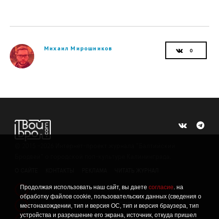
Михаил Мирошников
©
2015 -2026
Интернет-проект журнала "Балтийский
Бродвей" о городской поп-культуре Калининграда.
О САЙТЕ
КОНТАКТЫ
РЕКЛАМА
ЧИТАТЬ ЖУРНАЛ
Продолжая использовать наш сайт, вы даете
согласие
. на
Политика конфиденциальности
!
обработку файлов cookie, пользовательских данных (сведения о
Информация о проведении СОУТ
местонахождении, тип и версия ОС, тип и версия браузера, тип
!
устройства и разрешение его экрана, источник, откуда пришел