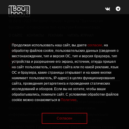
©
2015 -2026
Интернет-проект журнала "Балтийский
Бродвей" о городской поп-культуре Калининграда.
О САЙТЕ
КОНТАКТЫ
РЕКЛАМА
ЧИТАТЬ ЖУРНАЛ
Продолжая использовать наш сайт, вы даете
согласие
. на
Политика конфиденциальности
!
обработку файлов cookie, пользовательских данных (сведения о
Информация о проведении СОУТ
местонахождении, тип и версия ОС, тип и версия браузера, тип
!
устройства и разрешение его экрана, источник, откуда пришел
Данный сайт не предназначен для просмотра лицам
16+
на сайт пользователь, с какого сайта или по какой рекламе, язык
младше 16 лет.
ОС и браузера, какие страницы открывает и на какие кнопки
нажимает пользователь, IP-адрес) в целях функционирования
сайта, проведения ретаргетинга и проведения статических
исследований и обзоров. Если вы не хотите, чтобы ваши
Сетевое издание «Твой Бро», реестровая запись о
обрабатывались, покиньте сайт. С условиями обработки файлов
регистрации средства массовой информации: серия Эл №
cookie можно ознакомиться в
Политике
.
ФС77-86309 от 17 ноября 2023 года, зарегистрировано
Федеральной службой по надзору в сфере связи,
информационных технологий и массовых коммуникаций
Согласен
(Роскомнадзор). Учредитель: ООО «Стартап», ОГРН
1063906139659. Главный редактор: Ольга Сергеевна Орлова.