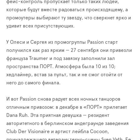
фейс-контроль пропускает только таких людей,
которые будут вместе радоваться происходящему, а
промоутеры выбирают ту звезду, что сверкнет ярко и
удивит всех присутствующих.
У Олеси и Сергея из промогруппы Passion старт
получился как раз ярким — 27 сентября они привезли
француза Traumer и под завязку заполнили зал
пространства ПОРТ. Атмосфера была 10 из 10;
хедлайнер, встав за пульт, так и не смог отойти от
него до самого финала.
И вот Passion снова радует всех ночных танцоров
отличным привозом: в декабре в «ПОРТ» прилетает
Dana Ruh. Эта приятная девушка — резидент
авторитетного в берлинском андеграунде заведения
Club Der Visionaire и артист лейбла Cocoon,
принадлежащего ветерану техно-сцены Sven Vath. Ее