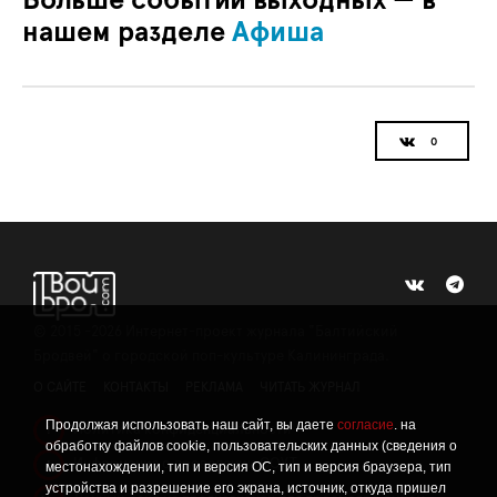
Больше событий выходных — в
нашем разделе
Афиша
©
2015 -2026
Интернет-проект журнала "Балтийский
Бродвей" о городской поп-культуре Калининграда.
О САЙТЕ
КОНТАКТЫ
РЕКЛАМА
ЧИТАТЬ ЖУРНАЛ
Продолжая использовать наш сайт, вы даете
согласие
. на
Политика конфиденциальности
!
обработку файлов cookie, пользовательских данных (сведения о
Информация о проведении СОУТ
местонахождении, тип и версия ОС, тип и версия браузера, тип
!
устройства и разрешение его экрана, источник, откуда пришел