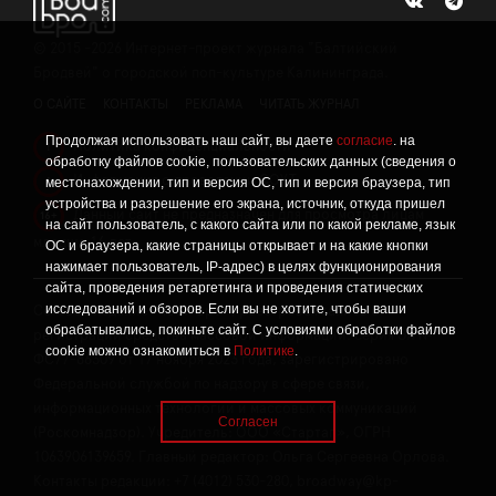
©
2015 -2026
Интернет-проект журнала "Балтийский
Бродвей" о городской поп-культуре Калининграда.
О САЙТЕ
КОНТАКТЫ
РЕКЛАМА
ЧИТАТЬ ЖУРНАЛ
Продолжая использовать наш сайт, вы даете
согласие
. на
Политика конфиденциальности
!
обработку файлов cookie, пользовательских данных (сведения о
Информация о проведении СОУТ
местонахождении, тип и версия ОС, тип и версия браузера, тип
!
устройства и разрешение его экрана, источник, откуда пришел
Данный сайт не предназначен для просмотра лицам
16+
на сайт пользователь, с какого сайта или по какой рекламе, язык
младше 16 лет.
ОС и браузера, какие страницы открывает и на какие кнопки
нажимает пользователь, IP-адрес) в целях функционирования
сайта, проведения ретаргетинга и проведения статических
исследований и обзоров. Если вы не хотите, чтобы ваши
Сетевое издание «Твой Бро», реестровая запись о
обрабатывались, покиньте сайт. С условиями обработки файлов
регистрации средства массовой информации: серия Эл №
cookie можно ознакомиться в
Политике
.
ФС77-86309 от 17 ноября 2023 года, зарегистрировано
Федеральной службой по надзору в сфере связи,
информационных технологий и массовых коммуникаций
Согласен
(Роскомнадзор). Учредитель: ООО «Стартап», ОГРН
1063906139659. Главный редактор: Ольга Сергеевна Орлова.
Контакты редакции: +7 (4012) 530-280, broadway@kp-