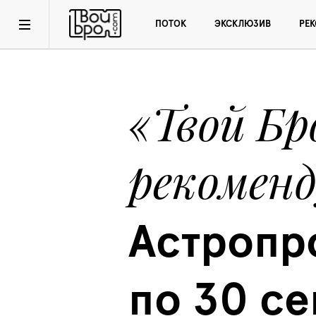
ПОТОК
ЭКСКЛЮЗИВ
РЕ
«Твой Бро
рекомен
Астропро
по 30 се