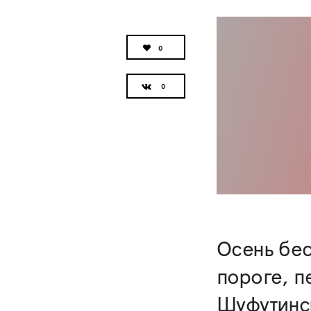
0
Осень бе
пороге, п
Шуфутинск