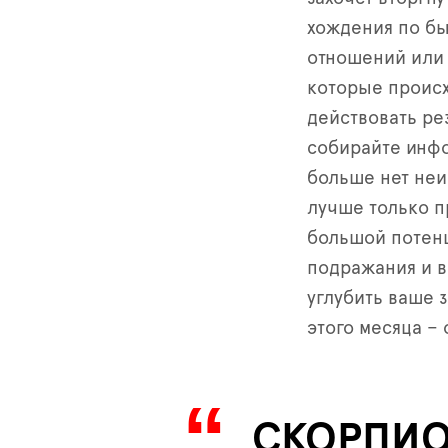
хождения по б
отношений или 
которые происх
действовать ре
собирайте инфо
больше нет неи
лучше только пр
большой потенц
подражания и в
углубить ваше 
этого месяца –
СКОРПИ