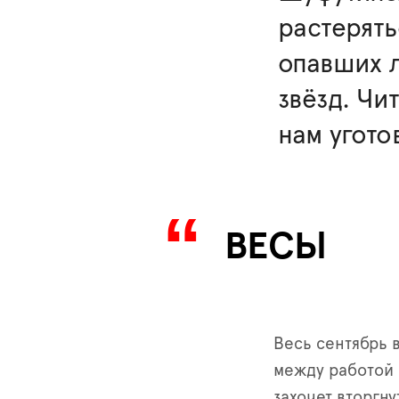
растерять
опавших л
звёзд. Чи
нам угото
ВЕСЫ
Весь сентябрь 
между работой 
захочет вторгну