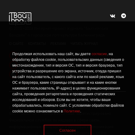
©
2015 -2026
Интернет-проект журнала "Балтийский
Бродвей" о городской поп-культуре Калининграда.
О САЙТЕ
КОНТАКТЫ
РЕКЛАМА
ЧИТАТЬ ЖУРНАЛ
Продолжая использовать наш сайт, вы даете
согласие
. на
Политика конфиденциальности
!
обработку файлов cookie, пользовательских данных (сведения о
Информация о проведении СОУТ
местонахождении, тип и версия ОС, тип и версия браузера, тип
!
устройства и разрешение его экрана, источник, откуда пришел
Данный сайт не предназначен для просмотра лицам
16+
на сайт пользователь, с какого сайта или по какой рекламе, язык
младше 16 лет.
ОС и браузера, какие страницы открывает и на какие кнопки
нажимает пользователь, IP-адрес) в целях функционирования
сайта, проведения ретаргетинга и проведения статических
исследований и обзоров. Если вы не хотите, чтобы ваши
Сетевое издание «Твой Бро», реестровая запись о
обрабатывались, покиньте сайт. С условиями обработки файлов
регистрации средства массовой информации: серия Эл №
cookie можно ознакомиться в
Политике
.
ФС77-86309 от 17 ноября 2023 года, зарегистрировано
Федеральной службой по надзору в сфере связи,
информационных технологий и массовых коммуникаций
Согласен
(Роскомнадзор). Учредитель: ООО «Стартап», ОГРН