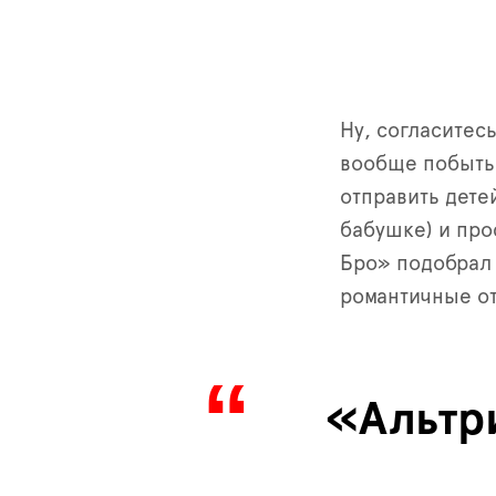
Ну, согласитесь
вообще побыть 
отправить дете
бабушке) и про
Бро» подобрал 
романтичные от
«Альтр