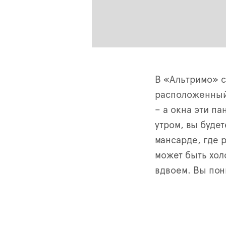
В «Альтримо» с
расположенный 
– а окна эти па
утром, вы буде
мансарде, где 
может быть хол
вдвоем. Вы пони