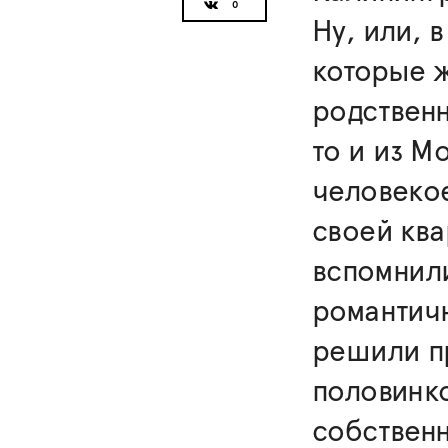
Ну, или, 
которые ж
родственн
то и из М
человеко
своей ква
вспомнили
романтич
решили пр
половинк
собствен