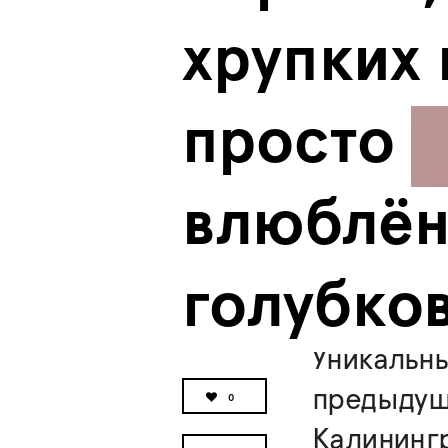
хрупких 
просто 
влюблён
голубко
Уникальн
предыдущи
0
Калинингр