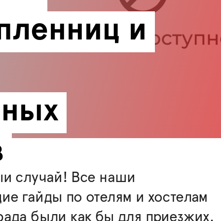
пленниц и 
ных 
в
ый случай! Все наши
е гайды по отелям и хостелам
ада были как бы для приезжих.