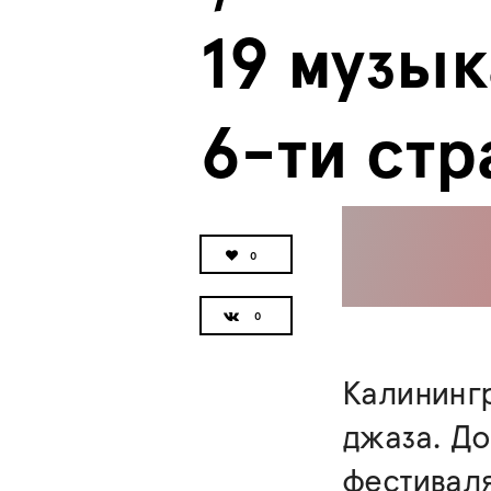
19 музык
6-ти стр
0
Калинингр
джаза. До
фестиваля