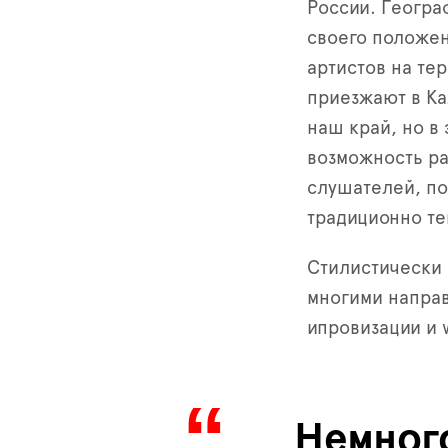
России. Геогра
своего положен
артистов на те
приезжают в К
наш край, но в
возможность ра
слушателей, по
традиционно те
Стилистически 
многими направ
ипровизации и 
Немног