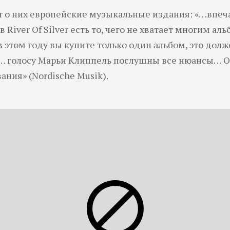
ут о них европейские музыкальные издания: «…впе
в River Of Silver есть то, чего не хватает многим а
в этом году вы купите только один альбом, это должен
t) «… голосу Марьи Клиппель послушны все нюансы… 
ния» (Nordische Musik).