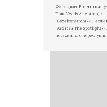
Фолк джаз. Вот что пиш
That Needs Attention) «… 
(Gezeitenstrom) «… если 
(Artist In The Spotligh
постоянного переслушива