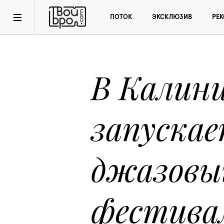
ПОТОК
ЭКСКЛЮЗИВ
РЕ
В Калини
запускае
джазовый
фестива