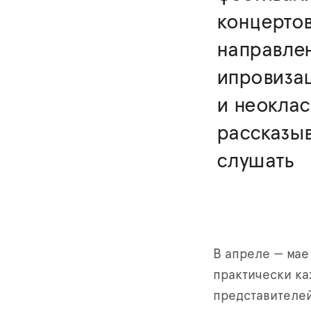
концертов
направлен
ипровизац
и неоклас
рассказыв
слушать
В апреле — мае
практически ка
представителей