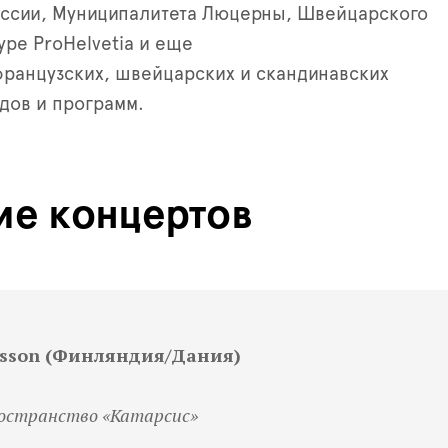
оссии, Муниципалитета Люцерны, Швейцарского
уре ProHelvetia и еще
французских, швейцарских и скандинавских
дов и программ.
ие концертов
Jønsson (Финляндия/Дания)
ространство «Катарсис»