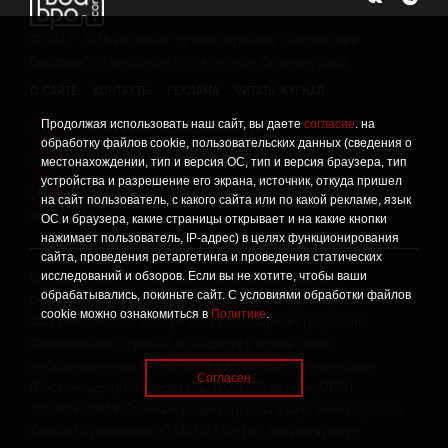
©
2015 -2026
Интернет-проект журнала "Балтийский
Бродвей" о городской поп-культуре Калининграда.
О САЙТЕ
КОНТАКТЫ
РЕКЛАМА
ЧИТАТЬ ЖУРНАЛ
Продолжая использовать наш сайт, вы даете
согласие
. на
Политика конфиденциальности
!
обработку файлов cookie, пользовательских данных (сведения о
Информация о проведении СОУТ
местонахождении, тип и версия ОС, тип и версия браузера, тип
!
устройства и разрешение его экрана, источник, откуда пришел
Данный сайт не предназначен для просмотра лицам
16+
на сайт пользователь, с какого сайта или по какой рекламе, язык
младше 16 лет.
ОС и браузера, какие страницы открывает и на какие кнопки
нажимает пользователь, IP-адрес) в целях функционирования
сайта, проведения ретаргетинга и проведения статических
исследований и обзоров. Если вы не хотите, чтобы ваши
Сетевое издание «Твой Бро», реестровая запись о
обрабатывались, покиньте сайт. С условиями обработки файлов
регистрации средства массовой информации: серия Эл №
cookie можно ознакомиться в
Политике
.
ФС77-86309 от 17 ноября 2023 года, зарегистрировано
Федеральной службой по надзору в сфере связи,
информационных технологий и массовых коммуникаций
Согласен
(Роскомнадзор). Учредитель: ООО «Стартап», ОГРН
1063906139659. Главный редактор: Ольга Сергеевна Орлова.
Контакты редакции: +7 (4012) 530-280, broadway@kp-