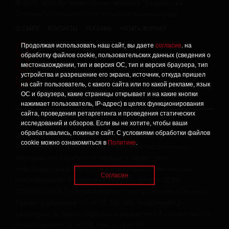
©
2015 -2026
Интернет-проект журнала "Балтийский
Бродвей" о городской поп-культуре Калининграда.
О САЙТЕ
КОНТАКТЫ
РЕКЛАМА
ЧИТАТЬ ЖУРНАЛ
Продолжая использовать наш сайт, вы даете
согласие
. на
Политика конфиденциальности
!
обработку файлов cookie, пользовательских данных (сведения о
Информация о проведении СОУТ
местонахождении, тип и версия ОС, тип и версия браузера, тип
!
устройства и разрешение его экрана, источник, откуда пришел
Данный сайт не предназначен для просмотра лицам
16+
на сайт пользователь, с какого сайта или по какой рекламе, язык
младше 16 лет.
ОС и браузера, какие страницы открывает и на какие кнопки
нажимает пользователь, IP-адрес) в целях функционирования
сайта, проведения ретаргетинга и проведения статических
исследований и обзоров. Если вы не хотите, чтобы ваши
Сетевое издание «Твой Бро», реестровая запись о
обрабатывались, покиньте сайт. С условиями обработки файлов
регистрации средства массовой информации: серия Эл №
cookie можно ознакомиться в
Политике
.
ФС77-86309 от 17 ноября 2023 года, зарегистрировано
Федеральной службой по надзору в сфере связи,
информационных технологий и массовых коммуникаций
Согласен
(Роскомнадзор). Учредитель: ООО «Стартап», ОГРН
1063906139659. Главный редактор: Ольга Сергеевна Орлова.
Контакты редакции: +7 (4012) 530-280, broadway@kp-
kaliningrad.ru. Адрес редакции и учредителя: Калининград, ул.
Рокоссовского, д. 16/18, пом. I, офис 19