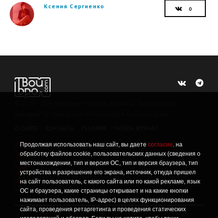
Ксения Сергиенко
©
2015 -2026
Интернет-проект журнала "Балтийский
Бродвей" о городской поп-культуре Калининграда.
О САЙТЕ
КОНТАКТЫ
РЕКЛАМА
ЧИТАТЬ ЖУРНАЛ
Продолжая использовать наш сайт, вы даете
согласие
. на
Политика конфиденциальности
!
обработку файлов cookie, пользовательских данных (сведения о
Информация о проведении СОУТ
местонахождении, тип и версия ОС, тип и версия браузера, тип
!
устройства и разрешение его экрана, источник, откуда пришел
Данный сайт не предназначен для просмотра лицам
16+
на сайт пользователь, с какого сайта или по какой рекламе, язык
младше 16 лет.
ОС и браузера, какие страницы открывает и на какие кнопки
нажимает пользователь, IP-адрес) в целях функционирования
сайта, проведения ретаргетинга и проведения статических