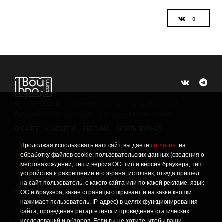
©
2015 -2026
Интернет-проект журнала "Балтийский
Бродвей" о городской поп-культуре Калининграда.
О САЙТЕ
КОНТАКТЫ
РЕКЛАМА
ЧИТАТЬ ЖУРНАЛ
Продолжая использовать наш сайт, вы даете
согласие
. на
Политика конфиденциальности
!
обработку файлов cookie, пользовательских данных (сведения о
Информация о проведении СОУТ
местонахождении, тип и версия ОС, тип и версия браузера, тип
!
устройства и разрешение его экрана, источник, откуда пришел
Данный сайт не предназначен для просмотра лицам
16+
на сайт пользователь, с какого сайта или по какой рекламе, язык
младше 16 лет.
ОС и браузера, какие страницы открывает и на какие кнопки
нажимает пользователь, IP-адрес) в целях функционирования
сайта, проведения ретаргетинга и проведения статических
исследований и обзоров. Если вы не хотите, чтобы ваши
Сетевое издание «Твой Бро», реестровая запись о