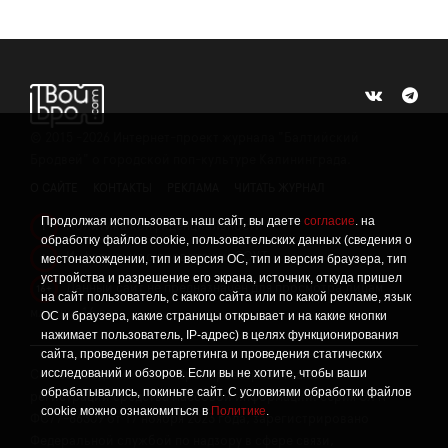
©
2015 -2026
Интернет-проект журнала "Балтийский
Бродвей" о городской поп-культуре Калининграда.
О САЙТЕ
КОНТАКТЫ
РЕКЛАМА
ЧИТАТЬ ЖУРНАЛ
Продолжая использовать наш сайт, вы даете
согласие
. на
Политика конфиденциальности
!
обработку файлов cookie, пользовательских данных (сведения о
Информация о проведении СОУТ
местонахождении, тип и версия ОС, тип и версия браузера, тип
!
устройства и разрешение его экрана, источник, откуда пришел
Данный сайт не предназначен для просмотра лицам
16+
на сайт пользователь, с какого сайта или по какой рекламе, язык
младше 16 лет.
ОС и браузера, какие страницы открывает и на какие кнопки
нажимает пользователь, IP-адрес) в целях функционирования
сайта, проведения ретаргетинга и проведения статических
исследований и обзоров. Если вы не хотите, чтобы ваши
Сетевое издание «Твой Бро», реестровая запись о
обрабатывались, покиньте сайт. С условиями обработки файлов
регистрации средства массовой информации: серия Эл №
cookie можно ознакомиться в
Политике
.
ФС77-86309 от 17 ноября 2023 года, зарегистрировано
Федеральной службой по надзору в сфере связи,