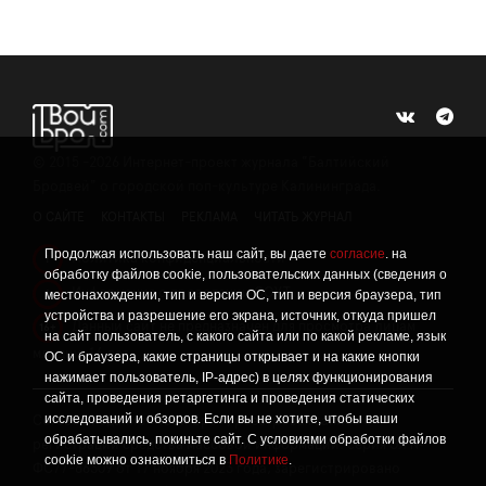
©
2015 -2026
Интернет-проект журнала "Балтийский
Бродвей" о городской поп-культуре Калининграда.
О САЙТЕ
КОНТАКТЫ
РЕКЛАМА
ЧИТАТЬ ЖУРНАЛ
Продолжая использовать наш сайт, вы даете
согласие
. на
Политика конфиденциальности
!
обработку файлов cookie, пользовательских данных (сведения о
Информация о проведении СОУТ
местонахождении, тип и версия ОС, тип и версия браузера, тип
!
устройства и разрешение его экрана, источник, откуда пришел
Данный сайт не предназначен для просмотра лицам
16+
на сайт пользователь, с какого сайта или по какой рекламе, язык
младше 16 лет.
ОС и браузера, какие страницы открывает и на какие кнопки
нажимает пользователь, IP-адрес) в целях функционирования
сайта, проведения ретаргетинга и проведения статических
исследований и обзоров. Если вы не хотите, чтобы ваши
Сетевое издание «Твой Бро», реестровая запись о
обрабатывались, покиньте сайт. С условиями обработки файлов
регистрации средства массовой информации: серия Эл №
cookie можно ознакомиться в
Политике
.
ФС77-86309 от 17 ноября 2023 года, зарегистрировано