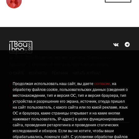
©
2015 -2026
Интернет-проект журнала "Балтийский
Бродвей" о городской поп-культуре Калининграда.
О САЙТЕ
КОНТАКТЫ
РЕКЛАМА
ЧИТАТЬ ЖУРНАЛ
Продолжая использовать наш сайт, вы даете
согласие
. на
Политика конфиденциальности
!
обработку файлов cookie, пользовательских данных (сведения о
Информация о проведении СОУТ
местонахождении, тип и версия ОС, тип и версия браузера, тип
!
устройства и разрешение его экрана, источник, откуда пришел
Данный сайт не предназначен для просмотра лицам
16+
на сайт пользователь, с какого сайта или по какой рекламе, язык
младше 16 лет.
ОС и браузера, какие страницы открывает и на какие кнопки
нажимает пользователь, IP-адрес) в целях функционирования
сайта, проведения ретаргетинга и проведения статических
исследований и обзоров. Если вы не хотите, чтобы ваши
Сетевое издание «Твой Бро», реестровая запись о
обрабатывались, покиньте сайт. С условиями обработки файлов
регистрации средства массовой информации: серия Эл №