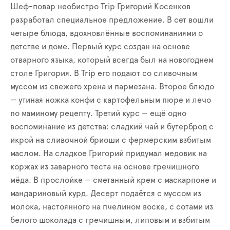
Шеф-повар необистро Trip Григорий Косенков
разработал специальное предложение. В сет вошли
четыре блюда, вдохновлённые воспоминаниями о
детстве и доме. Первый курс создан на основе
отварного языка, который всегда был на новогоднем
столе Григория. В Trip его подают со сливочным
муссом из свежего хрена и пармезана. Второе блюдо
— утиная ножка конфи с картофельным пюре и лечо
по маминому рецепту. Третий курс — ещё одно
воспоминание из детства: сладкий чай и бутерброд с
икрой на сливочной бриоши с фермерским взбитым
маслом. На сладкое Григорий придумал медовик на
коржах из заварного теста на основе гречишного
мёда. В прослойке — сметанный крем с маскарпоне и
мандариновый курд. Десерт подаётся с муссом из
молока, настоянного на пчелином воске, с сотами из
белого шоколада с гречишным, липовым и взбитым