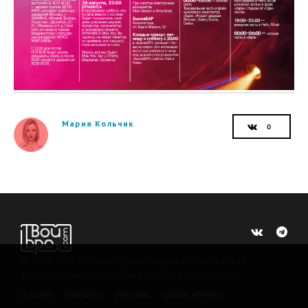
Мария Кольчик
©
2015 -2026
Интернет-проект журнала "Балтийский
Бродвей" о городской поп-культуре Калининграда.
О САЙТЕ
КОНТАКТЫ
РЕКЛАМА
ЧИТАТЬ ЖУРНАЛ