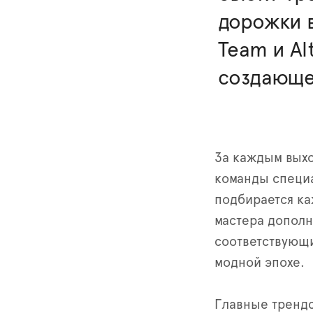
дорожки в
Team и Al
создающей
За каждым выхо
команды специа
подбирается ка
мастера дополн
соответствующ
модной эпохе.
Главные тренд