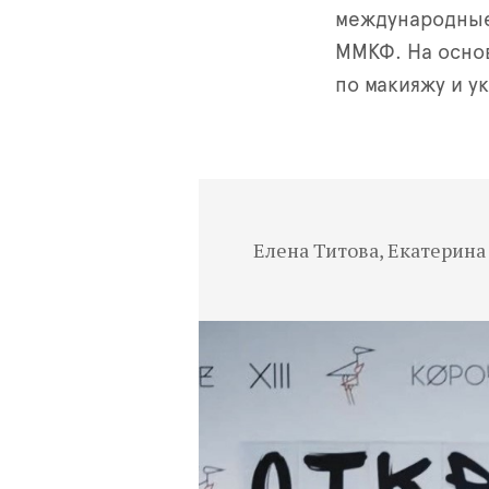
международные 
ММКФ. На основ
по макияжу и у
Елена Титова, Екатерин