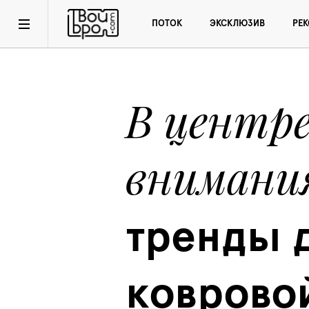
ПОТОК
ЭКСКЛЮЗИВ
РЕ
В центре
внимани
тренды д
коврово