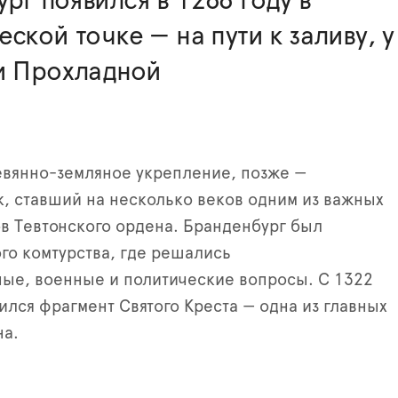
рг появился в 1266 году в
еской точке — на пути к заливу, у
ки Прохладной
евянно-земляное укрепление, позже —
, ставший на несколько веков одним из важных
в Тевтонского ордена. Бранденбург был
го комтурства, где решались
ые, военные и политические вопросы. С 1322
нился фрагмент Святого Креста — одна из главных
на.