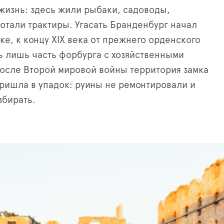
жизнь: здесь жили рыбаки, садоводы,
отали трактиры. Угасать Бранденбург начал
веке, к концу XIX века от прежнего орденского
ь лишь часть форбурга с хозяйственными
осле Второй мировой войны территория замка
ришла в упадок: руины не ремонтировали и
збирать.