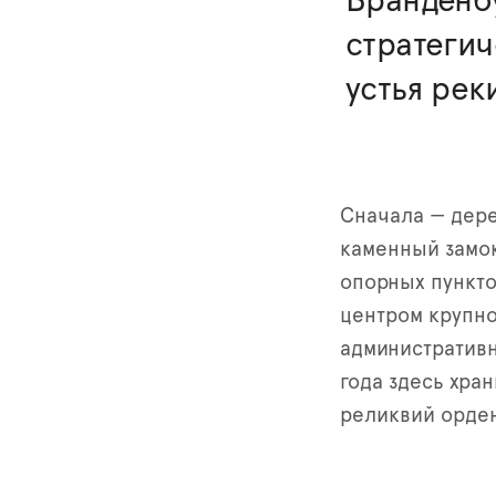
Бранденбу
стратегич
устья ре
Сначала — дер
каменный замок
опорных пункто
центром крупно
административн
года здесь хра
реликвий орде