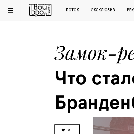
ПОТОК
ЭКСКЛЮЗИВ
РЕ
Замок-р
Что стал
Бранден
0