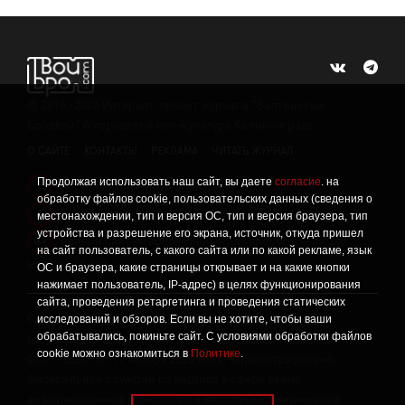
©
2015 -2026
Интернет-проект журнала "Балтийский
Бродвей" о городской поп-культуре Калининграда.
О САЙТЕ
КОНТАКТЫ
РЕКЛАМА
ЧИТАТЬ ЖУРНАЛ
Продолжая использовать наш сайт, вы даете
согласие
. на
Политика конфиденциальности
!
обработку файлов cookie, пользовательских данных (сведения о
Информация о проведении СОУТ
местонахождении, тип и версия ОС, тип и версия браузера, тип
!
устройства и разрешение его экрана, источник, откуда пришел
Данный сайт не предназначен для просмотра лицам
16+
на сайт пользователь, с какого сайта или по какой рекламе, язык
младше 16 лет.
ОС и браузера, какие страницы открывает и на какие кнопки
нажимает пользователь, IP-адрес) в целях функционирования
сайта, проведения ретаргетинга и проведения статических
исследований и обзоров. Если вы не хотите, чтобы ваши
Сетевое издание «Твой Бро», реестровая запись о
обрабатывались, покиньте сайт. С условиями обработки файлов
регистрации средства массовой информации: серия Эл №
cookie можно ознакомиться в
Политике
.
ФС77-86309 от 17 ноября 2023 года, зарегистрировано
Федеральной службой по надзору в сфере связи,
информационных технологий и массовых коммуникаций