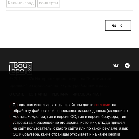
Калининград
концерты
©
2015 -2026
Интернет-проект журнала "Балтийский
Бродвей" о городской поп-культуре Калининграда.
О САЙТЕ
КОНТАКТЫ
РЕКЛАМА
ЧИТАТЬ ЖУРНАЛ
Продолжая использовать наш сайт, вы даете
согласие
. на
Политика конфиденциальности
!
обработку файлов cookie, пользовательских данных (сведения о
Информация о проведении СОУТ
местонахождении, тип и версия ОС, тип и версия браузера, тип
!
устройства и разрешение его экрана, источник, откуда пришел
Данный сайт не предназначен для просмотра лицам
16+
на сайт пользователь, с какого сайта или по какой рекламе, язык
младше 16 лет.
ОС и браузера, какие страницы открывает и на какие кнопки