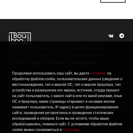
©
2015 -2026
Интернет-проект журнала "Балтийский
Бродвей" о городской поп-культуре Калининграда.
О САЙТЕ
КОНТАКТЫ
РЕКЛАМА
ЧИТАТЬ ЖУРНАЛ
Продолжая использовать наш сайт, вы даете
согласие
. на
Политика конфиденциальности
!
обработку файлов cookie, пользовательских данных (сведения о
Информация о проведении СОУТ
местонахождении, тип и версия ОС, тип и версия браузера, тип
!
устройства и разрешение его экрана, источник, откуда пришел
Данный сайт не предназначен для просмотра лицам
16+
на сайт пользователь, с какого сайта или по какой рекламе, язык
младше 16 лет.
ОС и браузера, какие страницы открывает и на какие кнопки
нажимает пользователь, IP-адрес) в целях функционирования
сайта, проведения ретаргетинга и проведения статических
исследований и обзоров. Если вы не хотите, чтобы ваши
Сетевое издание «Твой Бро», реестровая запись о
обрабатывались, покиньте сайт. С условиями обработки файлов
регистрации средства массовой информации: серия Эл №
cookie можно ознакомиться в
Политике
.
ФС77-86309 от 17 ноября 2023 года, зарегистрировано