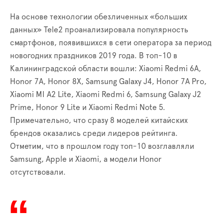
На основе технологии обезличенных «больших
данных»
Tele
2 проанализировала популярность
смартфонов, появившихся в сети оператора за период
новогодних праздников 2019 года. В топ-10 в
Калининградской области вошли: Xiaomi Redmi 6A,
Honor
7А,
Honor
8
X
,
Samsung
Galaxy
J
4,
Honor
7
A
Pro
,
Xiaomi
MI
A
2
Lite
, Xiaomi Redmi 6,
Samsung
Galaxy J2
Prime
,
Honor
9
Lite
и
Xiaomi
Redmi
Note
5.
Примечательно, что сразу 8 моделей китайских
брендов оказались среди лидеров рейтинга.
Отметим, что в прошлом году топ-10 возглавляли
Samsung
, Apple и Xiaomi, а модели
Honor
отсутствовали.