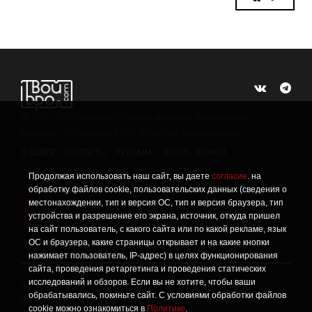
©
2015 -2026
Интернет-проект журнала "Балтийский
Бродвей" о городской поп-культуре Калининграда.
О САЙТЕ
КОНТАКТЫ
РЕКЛАМА
ЧИТАТЬ ЖУРНАЛ
Продолжая использовать наш сайт, вы даете
согласие
. на
Политика конфиденциальности
!
обработку файлов cookie, пользовательских данных (сведения о
Информация о проведении СОУТ
местонахождении, тип и версия ОС, тип и версия браузера, тип
!
устройства и разрешение его экрана, источник, откуда пришел
Данный сайт не предназначен для просмотра лицам
16+
на сайт пользователь, с какого сайта или по какой рекламе, язык
младше 16 лет.
ОС и браузера, какие страницы открывает и на какие кнопки
нажимает пользователь, IP-адрес) в целях функционирования
сайта, проведения ретаргетинга и проведения статических
исследований и обзоров. Если вы не хотите, чтобы ваши
Сетевое издание «Твой Бро», реестровая запись о
обрабатывались, покиньте сайт. С условиями обработки файлов
регистрации средства массовой информации: серия Эл №
cookie можно ознакомиться в
Политике
.