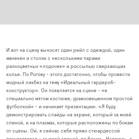
И вот на сцену выносят один рейл с одеждой, один
манекен и столик с несколькими парами
разноцветных «лодочек» и россыпью сверкающих
колье. По Рогову - этого достаточно, чтобы провести
модный ликбез на тему «Идеальный гардероб-
конструктор». Он появляется на сцене - «в
специально мятом костюме, уравновешенном простой
футболкой» - и начинает презентацию. «Я буду
демонстрировать слайды на экране, который за моей
спиной, и на плазмах, которые расположены по бокам
от сцены. Ой, я сейчас себя прямо стюардессой
поучаствовал - за моей спиной, по бокам...Надеюсь, к