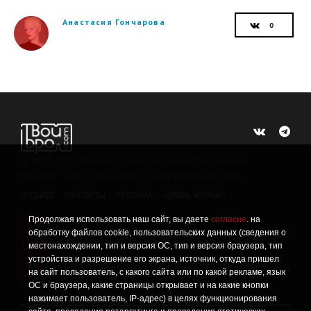
Анастасия Гончарова
©
2015 -2026
Интернет-проект журнала "Балтийский
Бродвей" о городской поп-культуре Калининграда.
О САЙТЕ
КОНТАКТЫ
РЕКЛАМА
ЧИТАТЬ ЖУРНАЛ
Продолжая использовать наш сайт, вы даете
согласие
. на
Политика конфиденциальности
!
обработку файлов cookie, пользовательских данных (сведения о
Информация о проведении СОУТ
местонахождении, тип и версия ОС, тип и версия браузера, тип
!
устройства и разрешение его экрана, источник, откуда пришел
Данный сайт не предназначен для просмотра лицам
16+
на сайт пользователь, с какого сайта или по какой рекламе, язык
младше 16 лет.
ОС и браузера, какие страницы открывает и на какие кнопки
нажимает пользователь, IP-адрес) в целях функционирования