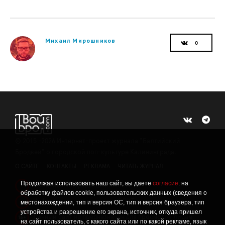
Михаил Мирошников
©
2015 -2026
Интернет-проект журнала "Балтийский
Бродвей" о городской поп-культуре Калининграда.
О САЙТЕ
КОНТАКТЫ
РЕКЛАМА
ЧИТАТЬ ЖУРНАЛ
Продолжая использовать наш сайт, вы даете
согласие
. на
Политика конфиденциальности
!
обработку файлов cookie, пользовательских данных (сведения о
Информация о проведении СОУТ
местонахождении, тип и версия ОС, тип и версия браузера, тип
!
устройства и разрешение его экрана, источник, откуда пришел
Данный сайт не предназначен для просмотра лицам
16+
на сайт пользователь, с какого сайта или по какой рекламе, язык