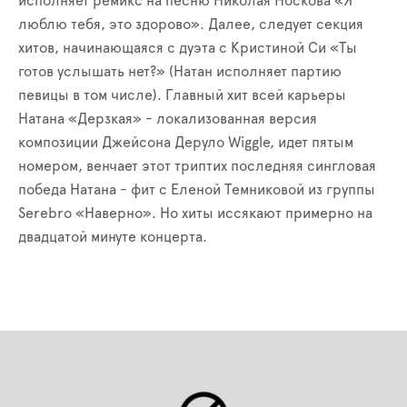
исполняет ремикс на песню Николая Носкова «Я
люблю тебя, это здорово». Далее, следует секция
хитов, начинающаяся с дуэта с Кристиной Си «Ты
готов услышать нет?» (Натан исполняет партию
певицы в том числе). Главный хит всей карьеры
Натана «Дерзкая» - локализованная версия
композиции Джейсона Деруло Wiggle, идет пятым
номером, венчает этот триптих последняя сингловая
победа Натана - фит с Еленой Темниковой из группы
Serebro «Наверно». Но хиты иссякают примерно на
двадцатой минуте концерта.