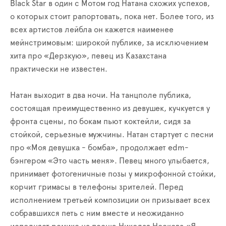
Black Star в один с Мотом год Натана схожих успехов,
о которых стоит рапортовать, пока нет. Более того, из
всех артистов лейбла он кажется наименее
мейнстримовым: широкой публике, за исключением
хита про «Дерзкую», певец из Казахстана
практически не известен.
Натан выходит в два ночи. На танцполе публика,
состоящая преимущественно из девушек, кучкуется у
фронта сцены, по бокам пьют коктейли, сидя за
стойкой, серьезные мужчины. Натан стартует с песни
про «Моя девушка - бомба», продолжает edm-
бэнгером «Это часть меня». Певец много улыбается,
принимает фотогеничные позы у микрофонной стойки,
корчит гримасы в телефоны зрителей. Перед
исполнением третьей композиции он призывает всех
собравшихся петь с ним вместе и неожиданно